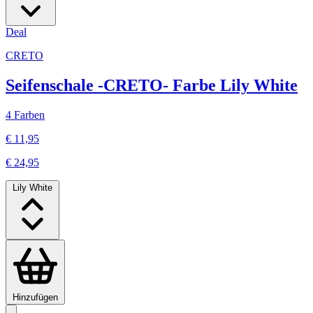
Deal
CRETO
Seifenschale -CRETO- Farbe Lily White
4 Farben
€ 11,95
€ 24,95
Lily White
Hinzufügen