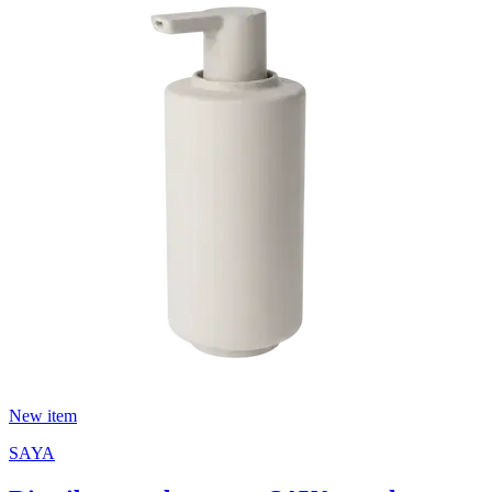
New item
SAYA