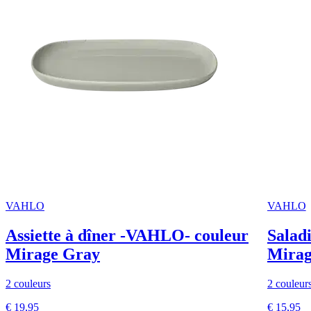
VAHLO
VAHLO
Assiette à dîner -VAHLO- couleur
Salad
Mirage Gray
Mirage
2 couleurs
2 couleur
€ 19,95
€ 15,95