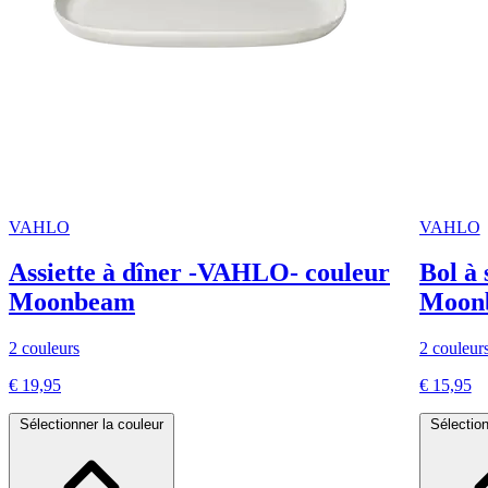
VAHLO
VAHLO
Assiette à dîner -VAHLO- couleur
Bol à
Moonbeam
Moonb
2 couleurs
2 couleur
€ 19,95
€ 15,95
Sélectionner la couleur
Sélection