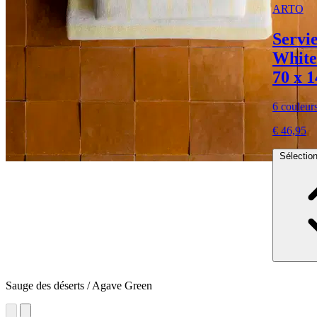
ARTO
Servi
White/
70 x 1
6 couleur
€ 46,95
Sélection
Sauge des déserts / Agave Green