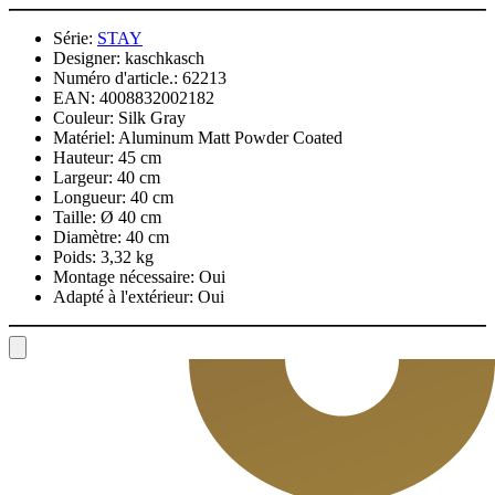
Série:
STAY
Designer:
kaschkasch
Numéro d'article.:
62213
EAN:
4008832002182
Couleur:
Silk Gray
Matériel:
Aluminum Matt Powder Coated
Hauteur:
45 cm
Largeur:
40 cm
Longueur:
40 cm
Taille:
Ø 40 cm
Diamètre:
40 cm
Poids:
3,32 kg
Montage nécessaire:
Oui
Adapté à l'extérieur:
Oui