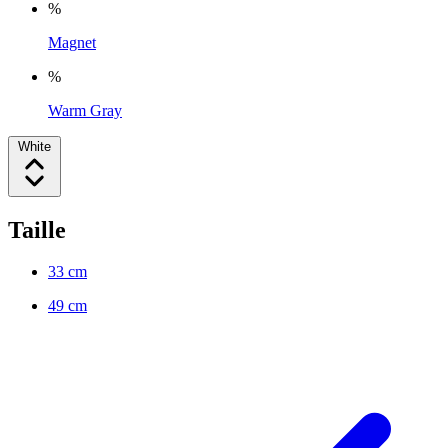
%
Magnet
%
Warm Gray
White
Taille
33 cm
49 cm