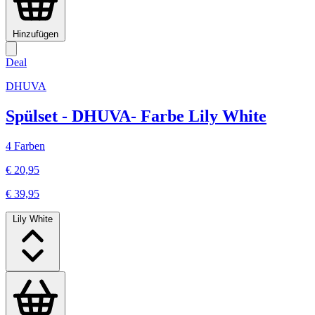
Hinzufügen
Deal
DHUVA
Spülset - DHUVA- Farbe Lily White
4 Farben
€ 20,95
€ 39,95
Lily White