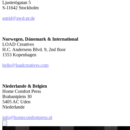
Ljusterögatan 5
S-11642 Stockholm
astrid@awd-pr.de
Norwegen, Dänemark & International
LOAD Creatives
H.C. Andersens Blvd. 9, 2nd floor
1553 Kopenhagen
hello@loadcreatives.com
Niederlande & Belgien
Home Comfort Press
Brabantplein 30
5405 AC Uden
Niederlande
info@homecomfortpress.nl