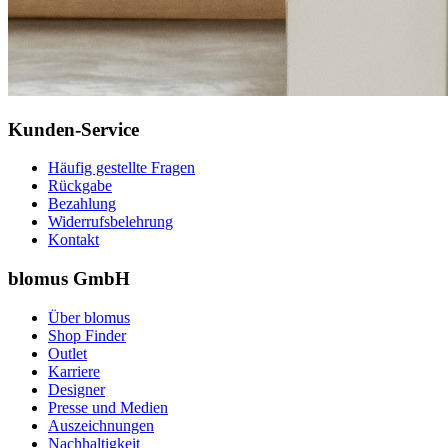
Kunden-Service
Häufig gestellte Fragen
Rückgabe
Bezahlung
Widerrufsbelehrung
Kontakt
blomus GmbH
Über blomus
Shop Finder
Outlet
Karriere
Designer
Presse und Medien
Auszeichnungen
Nachhaltigkeit