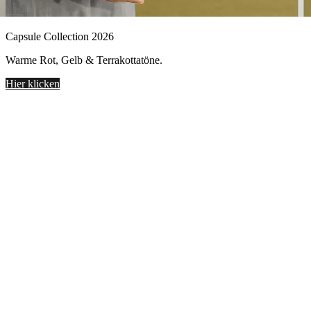
apsule Collection 2026
arme Rot, Gelb & Terrakottatöne.
ier klicken