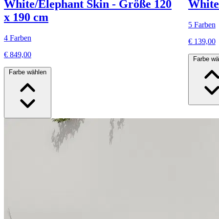
White/Elephant Skin - Größe 120
White
x 190 cm
5 Farben
4 Farben
€ 139,00
€ 849,00
Farbe wä
Farbe wählen