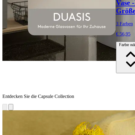
Vase 
Größe
3 Farben
€ 56,95
Farbe wä
Entdecken Sie die Capsule Collection