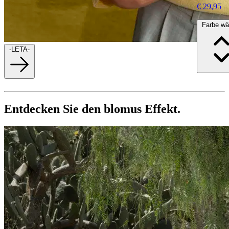
€ 29,95
Farbe wä
-LETA-
Entdecken Sie den blomus Effekt.