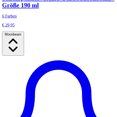
Größe 190 ml
6 Farben
€ 29,95
Moonbeam