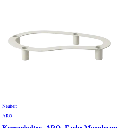
Neuheit
ARO
Kerzenhalter -ARO- Farbe Moonbeam -