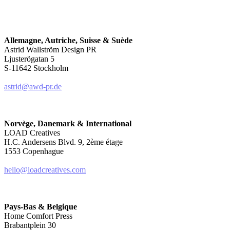
Allemagne, Autriche, Suisse & Suède
Astrid Wallström Design PR
Ljusterögatan 5
S-11642 Stockholm
astrid@awd-pr.de
Norvège, Danemark & International
LOAD Creatives
H.C. Andersens Blvd. 9, 2ème étage
1553 Copenhague
hello@loadcreatives.com
Pays-Bas & Belgique
Home Comfort Press
Brabantplein 30