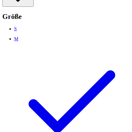
Größe
S
M