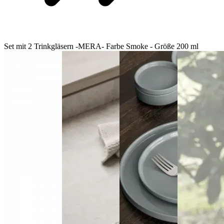
Set mit 2 Trinkgläsern -MERA- Farbe Smoke - Größe 200 ml