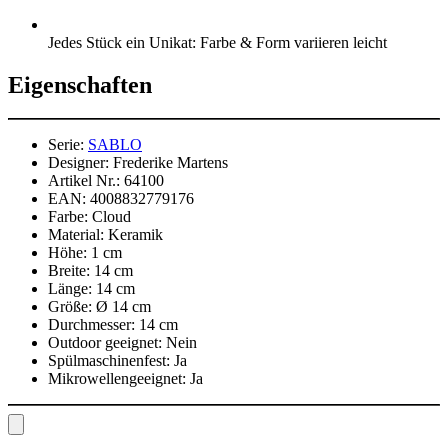
Jedes Stück ein Unikat: Farbe & Form variieren leicht
Eigenschaften
Serie:
SABLO
Designer:
Frederike Martens
Artikel Nr.:
64100
EAN:
4008832779176
Farbe:
Cloud
Material:
Keramik
Höhe:
1 cm
Breite:
14 cm
Länge:
14 cm
Größe:
Ø 14 cm
Durchmesser:
14 cm
Outdoor geeignet:
Nein
Spülmaschinenfest:
Ja
Mikrowellengeeignet:
Ja