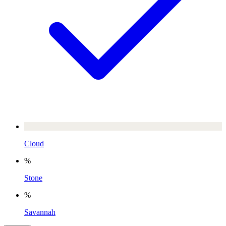
Cloud
%
Stone
%
Savannah