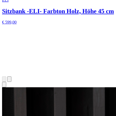
ELI
Sitzbank -ELI- Farbton Holz, Höhe 45 cm
€ 599,00