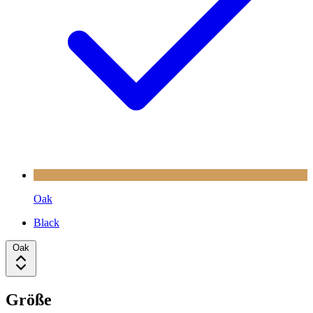
Oak
Black
Oak
Größe