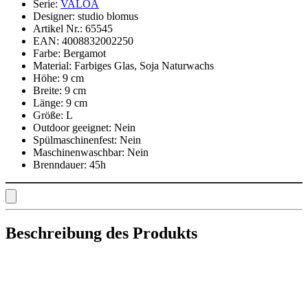
Serie:
VALOA
Designer:
studio blomus
Artikel Nr.:
65545
EAN:
4008832002250
Farbe:
Bergamot
Material:
Farbiges Glas, Soja Naturwachs
Höhe:
9 cm
Breite:
9 cm
Länge:
9 cm
Größe:
L
Outdoor geeignet:
Nein
Spülmaschinenfest:
Nein
Maschinenwaschbar:
Nein
Brenndauer:
45h
Beschreibung des Produkts