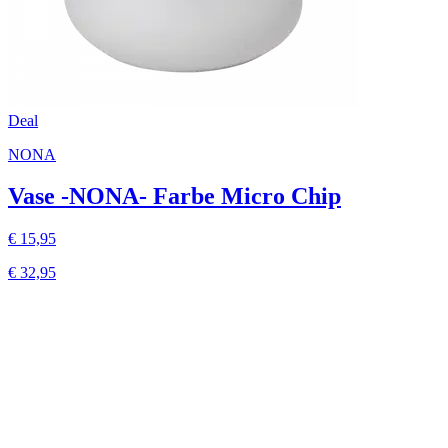
Deal
NONA
Vase -NONA- Farbe Micro Chip
€ 15,95
€ 32,95