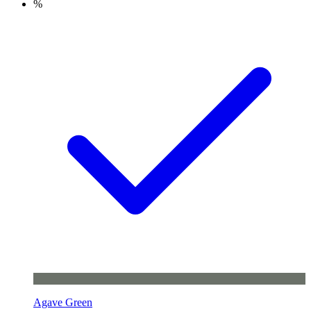
%
Agave Green