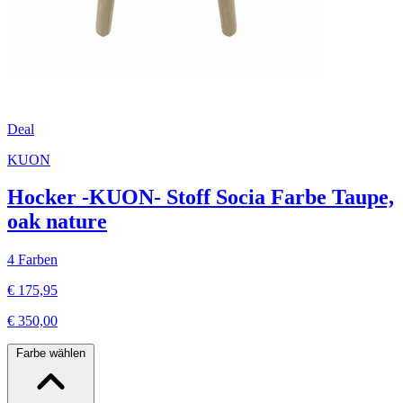
Deal
KUON
Hocker -KUON- Stoff Socia Farbe Taupe,
oak nature
4 Farben
€ 175,95
€ 350,00
Farbe wählen