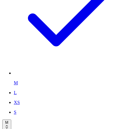
M
L
XS
S
M