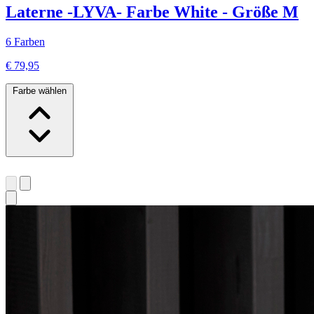
Laterne -LYVA- Farbe White - Größe M
6 Farben
€ 79,95
Farbe wählen