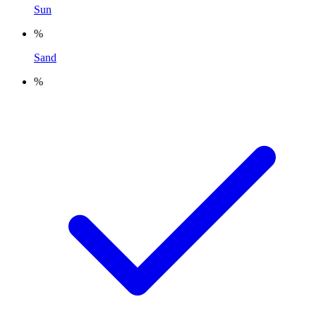
Sun
%
Sand
%