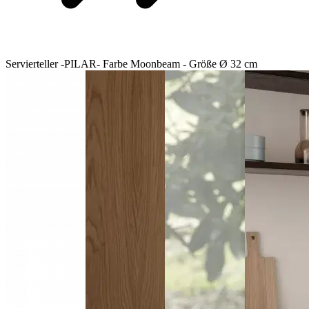
Servierteller -PILAR- Farbe Moonbeam - Größe Ø 32 cm