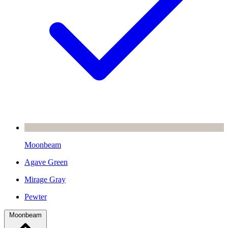
Moonbeam
Agave Green
Mirage Gray
Pewter
Moonbeam