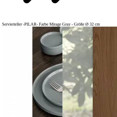
Servierteller -PILAR- Farbe Mirage Gray - Größe Ø 32 cm