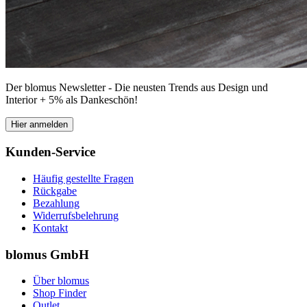
Der blomus Newsletter - Die neusten Trends aus Design und
Interior + 5% als Dankeschön!
Hier anmelden
Kunden-Service
Häufig gestellte Fragen
Rückgabe
Bezahlung
Widerrufsbelehrung
Kontakt
blomus GmbH
Über blomus
Shop Finder
Outlet