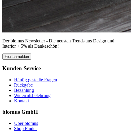
Der blomus Newsletter - Die neusten Trends aus Design und
Interior + 5% als Dankeschön!
Hier anmelden
Kunden-Service
Häufig gestellte Fragen
Rückgabe
Bezahlung
Widerrufsbelehrung
Kontakt
blomus GmbH
Über blomus
Shop Finder