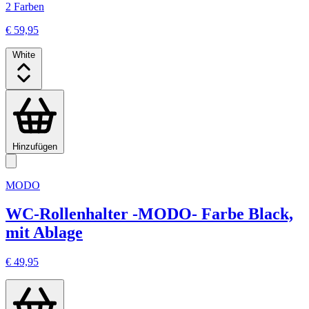
2 Farben
€ 59,95
White
Hinzufügen
MODO
WC-Rollenhalter -MODO- Farbe Black,
mit Ablage
€ 49,95