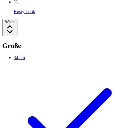
%
Rusty Look
White
Größe
34 cm