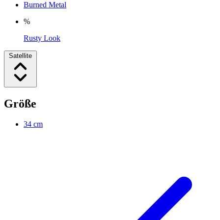
Burned Metal
%
Rusty Look
Satellite
Größe
34 cm