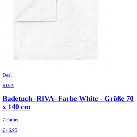
Deal
RIVA
Badetuch -RIVA- Farbe White - Größe 70
x 140 cm
7 Farben
€ 46,95