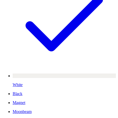
White
Black
Magnet
Moonbeam