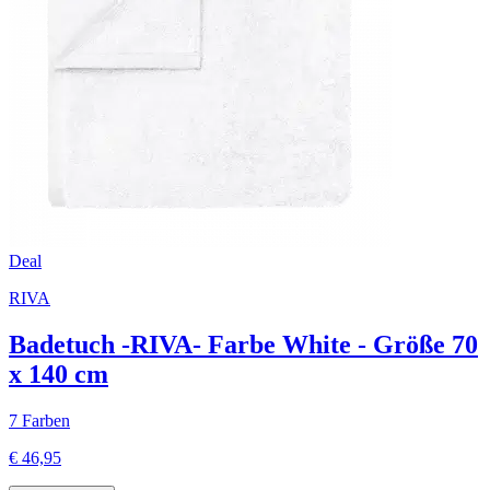
Deal
RIVA
Badetuch -RIVA- Farbe White - Größe 70
x 140 cm
7 Farben
€ 46,95