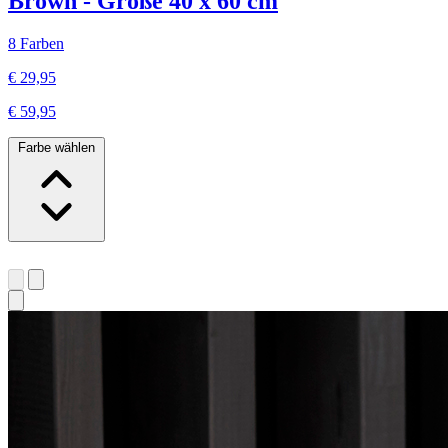
Brown - Größe 40 x 60 cm
8 Farben
€ 29,95
€ 59,95
Farbe wählen