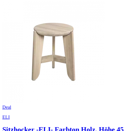
Deal
ELI
Sitzhocker -ELI- Farbton Holz, Höhe 45