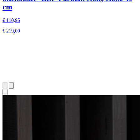
cm
€ 110,95
€ 219,00