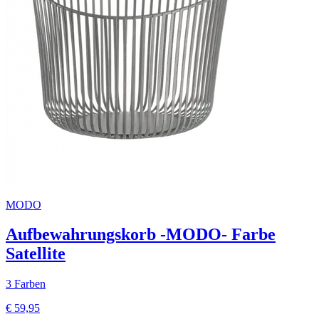
MODO
Aufbewahrungskorb -MODO- Farbe
Satellite
3 Farben
€ 59,95