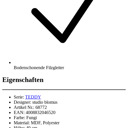
Bodenschonende Filzgleiter
Eigenschaften
Serie:
TEDDY
Designer:
studio blomus
Artikel Nr.:
68772
EAN:
4008832046520
Farbe:
Fungi
Material:
MDF, Polyester
Höhe:
40 cm