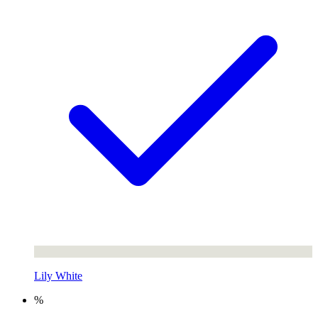
Lily White
%