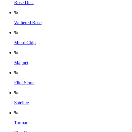
Rose Dust
%
Withered Rose
%
Micro Chip
%
Magnet
%
Flint Stone
%
Satellite
%
Tarmac