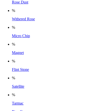
Rose Dust
%
Withered Rose
%
Micro Chip
%
Magnet
%
Flint Stone
%
Satellite
%
Tarmac