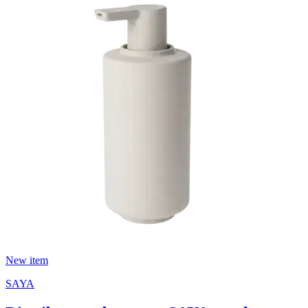
New item
SAYA