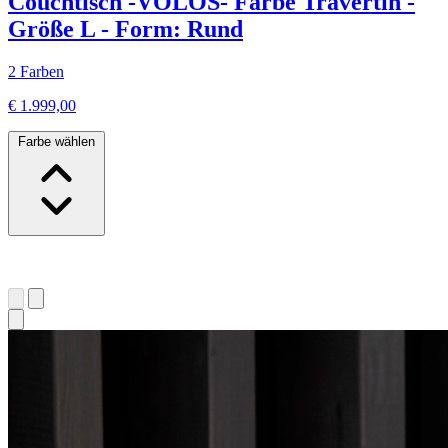
Couchtisch -VOLOS- Farbe Travertin -
Größe L - Form: Rund
2 Farben
€ 1.999,00
Farbe wählen