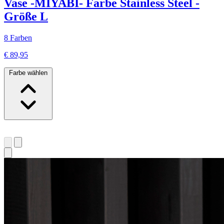
Vase -MIYABI- Farbe Stainless Steel -
Größe L
8 Farben
€ 89,95
Farbe wählen