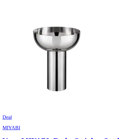
Deal
MIYABI