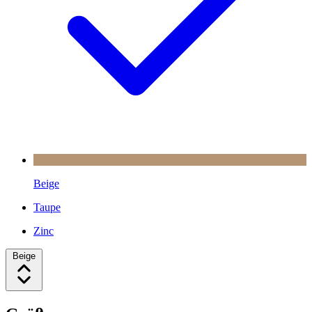
Beige
Taupe
Zinc
Beige