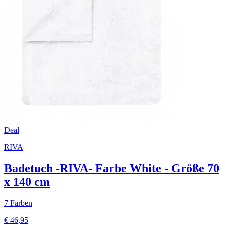
Deal
RIVA
Badetuch -RIVA- Farbe White - Größe 70
x 140 cm
7 Farben
€ 46,95