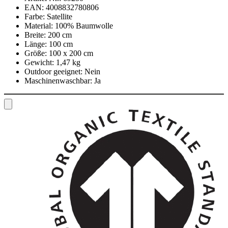
EAN:
4008832780806
Farbe:
Satellite
Material:
100% Baumwolle
Breite:
200 cm
Länge:
100 cm
Größe:
100 x 200 cm
Gewicht:
1,47 kg
Outdoor geeignet:
Nein
Maschinenwaschbar:
Ja