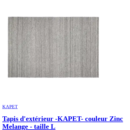
KAPET
Tapis d'extérieur -KAPET- couleur Zinc
Melange - taille L