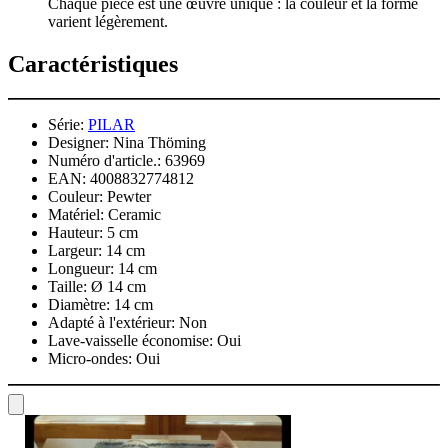
Chaque pièce est une œuvre unique : la couleur et la forme
varient légèrement.
Caractéristiques
Série:
PILAR
Designer:
Nina Thöming
Numéro d'article.:
63969
EAN:
4008832774812
Couleur:
Pewter
Matériel:
Ceramic
Hauteur:
5 cm
Largeur:
14 cm
Longueur:
14 cm
Taille:
Ø 14 cm
Diamètre:
14 cm
Adapté à l'extérieur:
Non
Lave-vaisselle économise:
Oui
Micro-ondes:
Oui