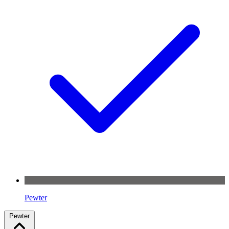
Pewter
Pewter