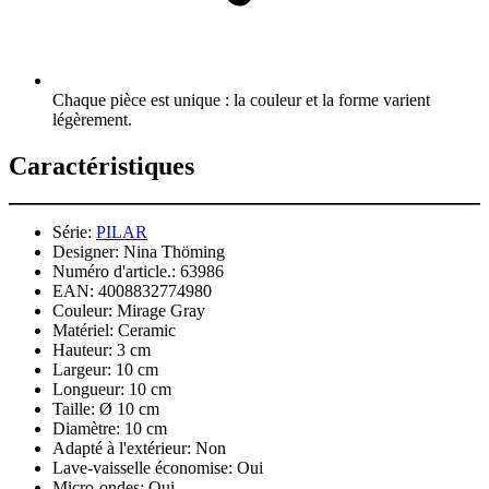
Chaque pièce est unique : la couleur et la forme varient
légèrement.
Caractéristiques
Série:
PILAR
Designer:
Nina Thöming
Numéro d'article.:
63986
EAN:
4008832774980
Couleur:
Mirage Gray
Matériel:
Ceramic
Hauteur:
3 cm
Largeur:
10 cm
Longueur:
10 cm
Taille:
Ø 10 cm
Diamètre:
10 cm
Adapté à l'extérieur:
Non
Lave-vaisselle économise:
Oui
Micro-ondes:
Oui