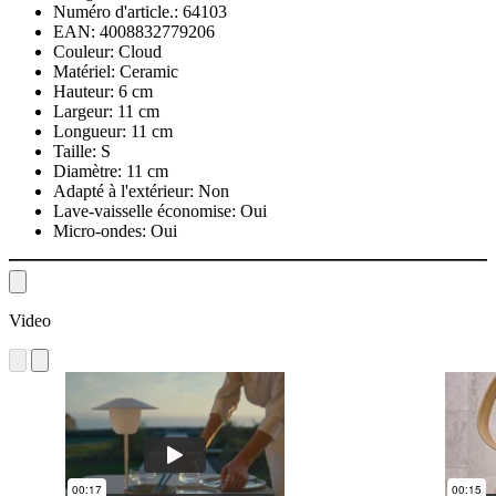
Numéro d'article.:
64103
EAN:
4008832779206
Couleur:
Cloud
Matériel:
Ceramic
Hauteur:
6 cm
Largeur:
11 cm
Longueur:
11 cm
Taille:
S
Diamètre:
11 cm
Adapté à l'extérieur:
Non
Lave-vaisselle économise:
Oui
Micro-ondes:
Oui
Video