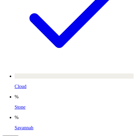
Cloud
%
Stone
%
Savannah