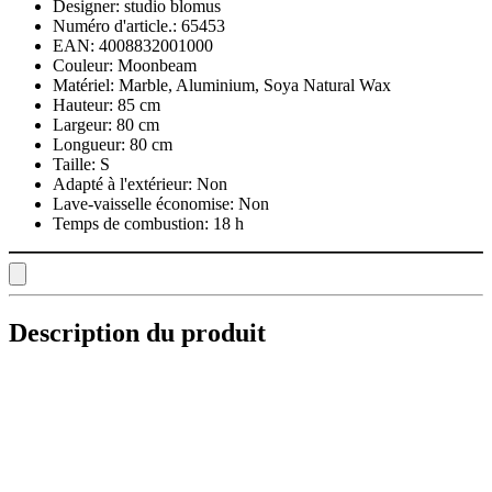
Designer:
studio blomus
Numéro d'article.:
65453
EAN:
4008832001000
Couleur:
Moonbeam
Matériel:
Marble, Aluminium, Soya Natural Wax
Hauteur:
85 cm
Largeur:
80 cm
Longueur:
80 cm
Taille:
S
Adapté à l'extérieur:
Non
Lave-vaisselle économise:
Non
Temps de combustion:
18 h
Description du produit