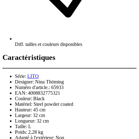
Diff. tailles et couleurs disponibles
Caractéristiques
Série:
LITO
Designer:
Nina Thöming
Numéro d'article.:
65933
EAN:
4008832775321
Couleur:
Black
Matériel:
Steel powder coated
Hauteur:
45 cm
Largeur:
32 cm
Longueur:
32 cm
Taille:
L
Poids:
2,28 kg
Adapté à l'extérieur:
Non